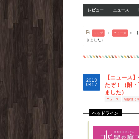
レビュー
ニュース
>
>
【
トップ
ニュース
きました）
【ニュース】
2019
たぞ！（附・T
04
17
ました）
ニュース
弱酸性ミ
ヘッドライン