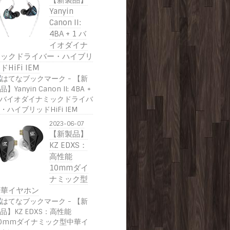
【新製品】
Yanyin
Canon II:
4BA + 1 バ
イオダイナ
ミックドライバー・ハイブリ
ドHiFi IEM
2023-06-07
【新製品】
KZ EDXS：
高性能
10mmダイ
ナミック型
中華イヤホン