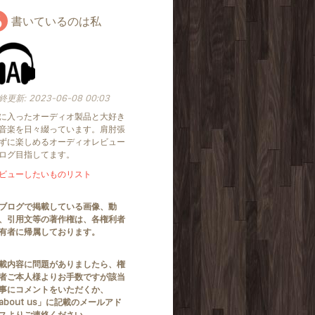
書いているのは私
終更新:
2023-06-08 00:03
に入ったオーディオ製品と大好き
音楽を日々綴っています。肩肘張
ずに楽しめるオーディオレビュー
ログ目指してます。
ビューしたいものリスト
ブログで掲載している画像、動
、引用文等の著作権は、各権利者
有者に帰属しております。
載内容に問題がありましたら、権
者ご本人様よりお手数ですが該当
事にコメントをいただくか、
about us」に記載のメールアド