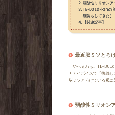
弱酸性ミリオンア
TE-D01d-kz
確認もしてきた）
【関連記事】
最近脳ミソとろ
やべぇわぁ。TE-D01
ナアイボイスで「接続し
脳ミソとろけている私に
弱酸性ミリオン