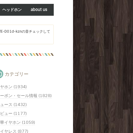
ヘッドホン
about us
-D01d-kznの音チェックして
カテゴリー
ヤホン (1934)
ーポン・セール情報 (1828)
ュース (1432)
ビュー (1177)
華イヤホン (1059)
イヤレス (877)