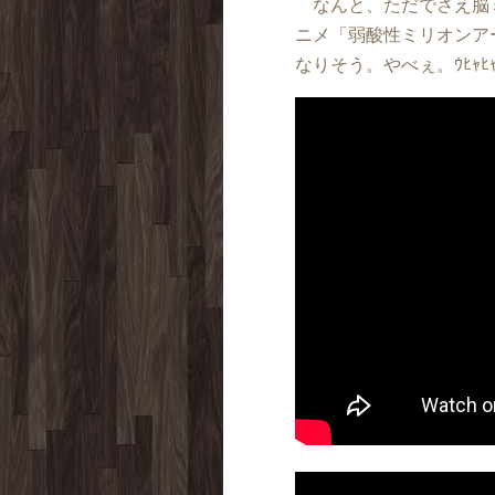
なんと、ただでさえ脳ミ
ニメ「弱酸性ミリオンア
なりそう。やべぇ。ｳﾋｬﾋｬ