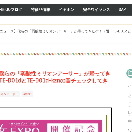
HiFiGOブログ
特価品情報
イヤホン
完全ワイヤレス
DAP
ニュース】僕らの「弱酸性ミリオンアーサー」が帰ってきたぞ！（附・TE-D01dとTE
僕らの「弱酸性ミリオンアーサー」が帰ってき
E-D01dとTE-D01d-kznの音チェックしてき
イ
リオンアーサー
AVIOT
ク
ニ
レ
中
ワ