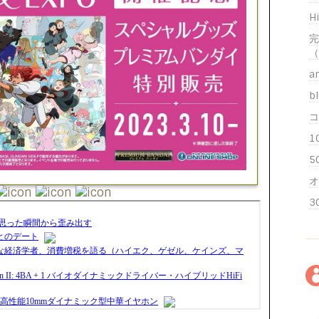
H
完
（
a
bl
コ
1
5
オ
3