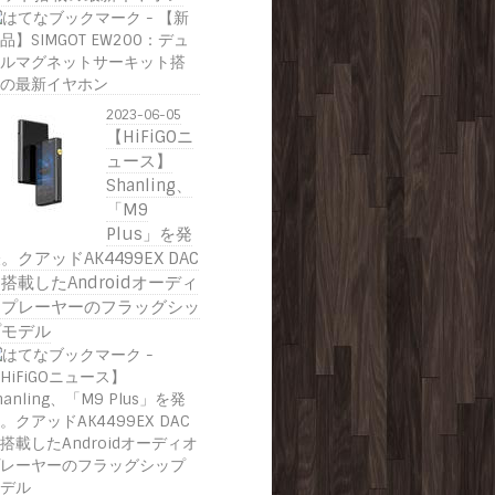
2023-06-05
【HiFiGOニ
ュース】
Shanling、
「M9
Plus」を発
。クアッドAK4499EX DAC
搭載したAndroidオーディ
オプレーヤーのフラッグシッ
プモデル