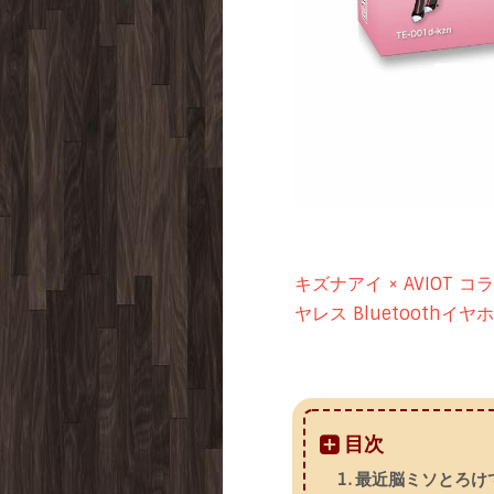
キズナアイ × AVIOT 
ヤレス Bluetoothイヤホン 
最近脳ミソとろけ