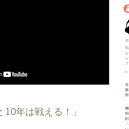
最
気
な
ら
ブ
レ
当
画
所
と10年は戦える！」
掲
利
記
「