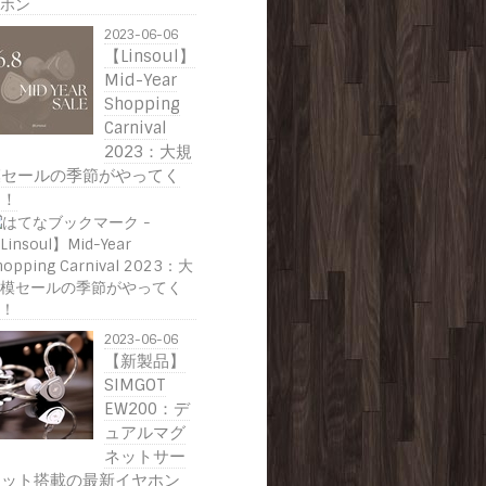
2023-06-06
【Linsoul】
Mid-Year
Shopping
Carnival
2023：大規
模セールの季節がやってく
る！
2023-06-06
【新製品】
SIMGOT
EW200：デ
ュアルマグ
ネットサー
キット搭載の最新イヤホン