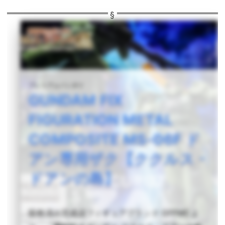
プレミアムバンダイ
GUNDAM FIX
FIGURATION METAL
COMPOSITE MS-06F ド
アン専用ザク【ククルス・
ドアンの島】
彩色済み完成品フィギュアブランド GFFMCよ