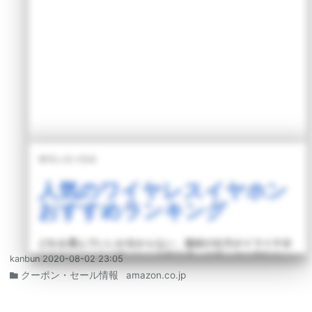
サウンドハウス
人気のワイヤレスイヤホン
おすすめランキング
どれを選んでいいか分からない、接続の仕方がイマイチ分
からないという「ワイヤレス初心者」の方々のお悩みを一
kanbun
2020-08-02 23:05
気に解決！自分に合ったワイヤレスイヤホンの選び方、お
クーポン・セール情報
amazon.co.jp
すすめの製品をご紹介します。
詳しく読む >