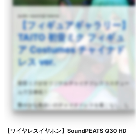
audio-sound @ hatena
【フィギュアギャラリー】
TAITO 初音ミク フィギュ
ア Costumes チャイナド
レス ver.
初音ミクがオリジナルチャイナドレスコスチュー
ムで立体化！
艶やかな色合いのチャイナドレスを着こなし、し
なやかで美しいフォルムがとても優美な逸品で
す。
詳しく読む >
【ワイヤレスイヤホン】SoundPEATS Q30 HD