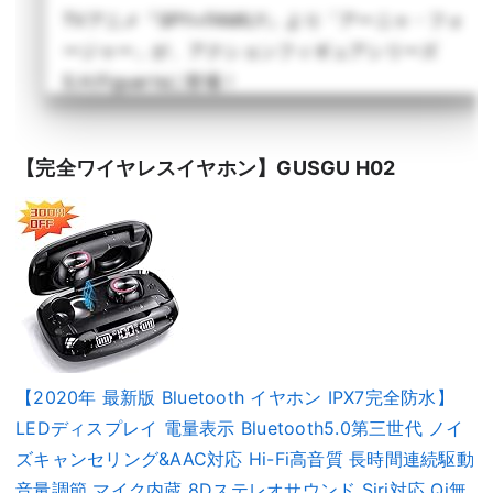
TVアニメ『SPY×FAMILY』より「アーニャ・フォ
ージャー」が、アクションフィギュアシリーズ
S.H.Figuartsに登場！
詳しく読む >
【完全ワイヤレスイヤホン】GUSGU H02
【2020年 最新版 Bluetooth イヤホン IPX7完全防水】
LEDディスプレイ 電量表示 Bluetooth5.0第三世代 ノイ
ズキャンセリング&AAC対応 Hi-Fi高音質 長時間連続駆動
音量調節 マイク内蔵 8Dステレオサウンド Siri対応 Qi無