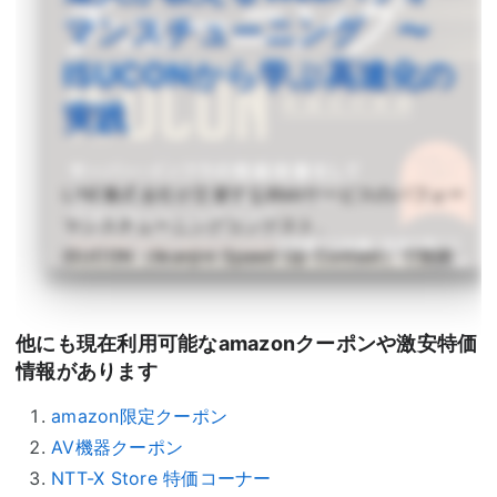
マンスチューニング 〜
ISUCONから学ぶ高速化の
実践
LINE株式会社が主催するWebサービスのパフォー
マンスチューニングコンテスト、
ISUCON（Iikanjini Speed Up Contest）で技術
を競い合ってきた著者がWebサービス高速化のた
めの考え方とノウハウをわかりやすく解説。
詳しく読む >
他にも現在利用可能なamazonクーポンや激安特価
情報があります
amazon限定クーポン
AV機器クーポン
NTT-X Store 特価コーナー