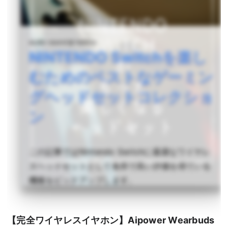
audio-sound @ hatena
NINTENDO Switchを楽し
むためのベストなゲーミン
グヘッドセットコレクショ
ン
この記事ではNintendo Switchに最適なワイヤレ
スヘッドセットとして各所で高い評価を得ている
機種をピックアップします。
詳しく読む >
【完全ワイヤレスイヤホン】Aipower Wearbuds