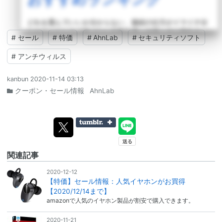
どれを選んでいいか分からない、接続の仕方がイマイチ分
からないという「ワイヤレス初心者」の方々のお悩みを一
#
セール
#
特価
#
AhnLab
#
セキュリティソフト
気に解決！自分に合ったワイヤレスイヤホンの選び方、お
すすめの製品をご紹介します。
#
アンチウィルス
詳しく読む >
kanbun
2020-11-14 03:13
クーポン・セール情報
AhnLab
関連記事
2020-12-12
【特価】セール情報：人気イヤホンがお買得
【2020/12/14まで】
amazonで人気のイヤホン製品が割安で購入できます。
2020-11-21