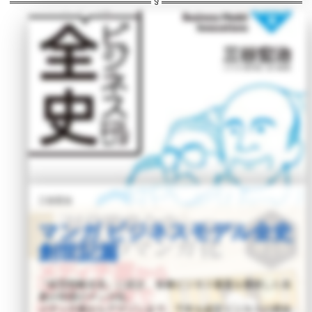
詳しく読む >
三谷宏治
マンガ ビジネスモデル全史
創世記篇
『経営戦略全史』に続き、各種ビジネス書賞を獲得した名
著が待望のマンガ化。
メディチ家からアマゾンまで、千年を超すビジネスの歴史