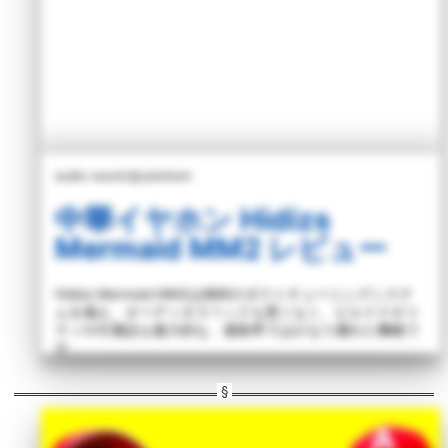
audio-sound @ premium
中華イヤホン Hidizs
Mermaid MM2 レビュー
Hidizs Mermaid MM2は独特のダクトチューニングシステ
ムを備え、オーディオスペックも悪くなく、ビルドクオリ
ティや付属品も魅力的な、価格帯ではかなり優れた機種で
す。
詳しく読む >