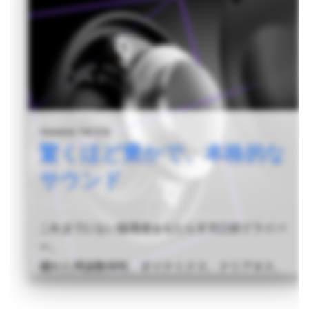
YAMAHA TW-E7B
驚くほど豊かで、本格的な
サウンド
これまでにない臨場感をもたらす大口径ドライバ
ー。
優れた周波数特性、ダイナミクス、クリアネス、
そしてレスポンス