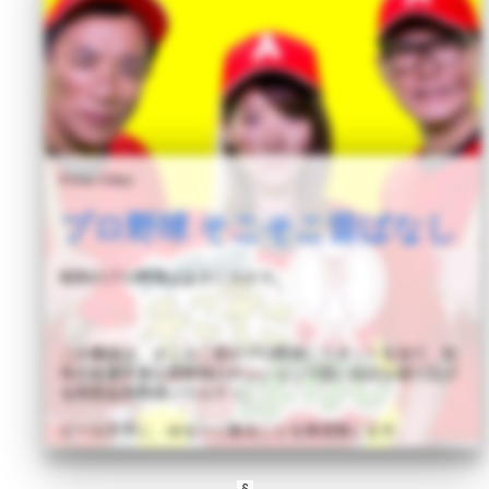
Prime Video
プロ野球 そこそこ昔ばなし
昭和のプロ野球はまさにカオス。
この番組は、そこそこ昔のプロ野球にスポットを当て、往
年の名選手達が草野球のテンションで思い出話を繰り広げ
る同窓会系野球バラエティ。
ビール片手に、ゆる〜く観ることを推奨致します。